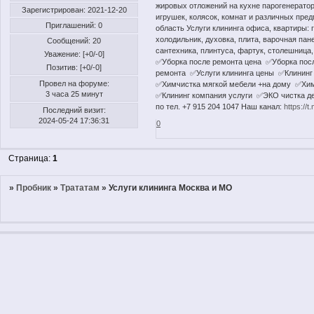
жировых отложений на кухне парогенератор
Зарегистрирован
: 2021-12-20
игрушек, колясок, комнат и различных пред
Приглашений:
0
область Услуги клининга офиса, квартиры: г
холодильник, духовка, плита, варочная пан
Сообщений:
20
сантехника, плинтуса, фартук, столешница,
Уважение:
[+0/-0]
✅Уборка после ремонта цена ✅Уборка пос
Позитив:
[+0/-0]
ремонта ✅Услуги клининга цены ✅Клининг
Провел на форуме:
✅Химчистка мягкой мебели +на дому ✅Хим
3 часа 25 минут
✅Клининг компания услуги ✅ЭКО чистка де
по тел. +7 915 204 1047 Наш канал:
https://
Последний визит:
2024-05-24 17:36:31
0
Страница:
1
»
Пробник
»
Трататам
»
Услуги клининга Москва и МО