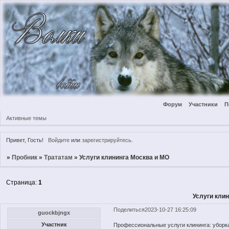
Форум
Участники
П
Активные темы
Привет, Гость!
Войдите
или
зарегистрируйтесь
.
»
Пробник
»
Трататам
»
Услуги клининга Москва и МО
Страница:
1
Услуги кли
Поделиться
2023-10-27 16:25:09
guockbjngx
Участник
Профессиональные услуги клининга: уборк