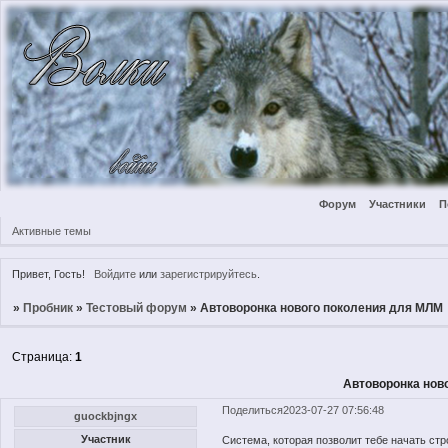
Форум
Участники
П
Активные темы
Привет, Гость!
Войдите
или
зарегистрируйтесь
.
»
Пробник
»
Тестовый форум
»
Автоворонка нового поколения для МЛМ
Страница:
1
Автоворонка нов
Поделиться
2023-07-27 07:56:48
guockbjngx
Участник
Система, которая позволит тебе начать ст